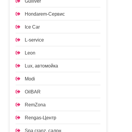
Gulliver
Hondarem-Сервис
Ice Car
L-service
Leon
Lux, автомойка
Modi
OilBAR
RemZona
Rengas-Центр
Spa cranz, салон