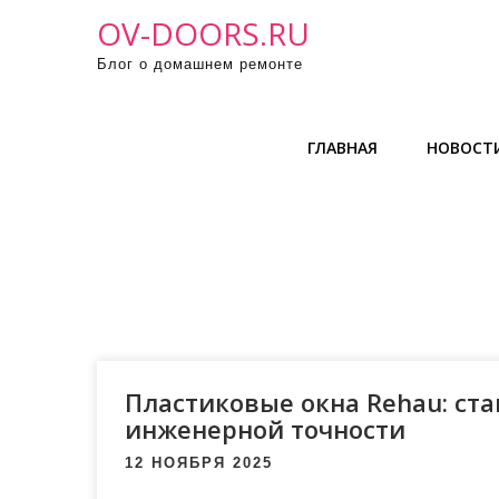
П
OV-DOORS.RU
р
Блог о домашнем ремонте
о
м
о
ГЛАВНАЯ
НОВОСТ
т
а
т
ь
к
с
о
д
е
Пластиковые окна Rehau: ст
р
инженерной точности
ж
12 НОЯБРЯ 2025
и