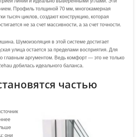
етрией линий и идеально выверенными углами. Эти
нием. Профиль толщиной 70 мм, многокамерная
ки тысяч циклов, создают конструкцию, которая
тигается не за счет массивности, а за счет точности.
тишина. Шумоизоляция в этой системе достигает
ская улица остается за пределами восприятия. Для
ло главным аргументом. Ведь комфорт — это не только
 Rehau добилась идеального баланса.
становятся частью
источник
еннее
ольше
u: они