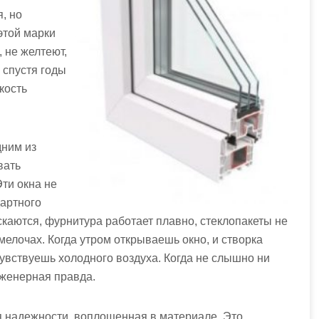
, но
этой марки
 не желтеют,
 спустя годы
кость
дним из
вать
Эти окна не
дартного
скаются, фурнитура работает плавно, стеклопакеты не
мелочах. Когда утром открываешь окно, и створка
 чувствуешь холодного воздуха. Когда не слышно ни
нженерная правда.
я надежности, воплощенная в материале. Это