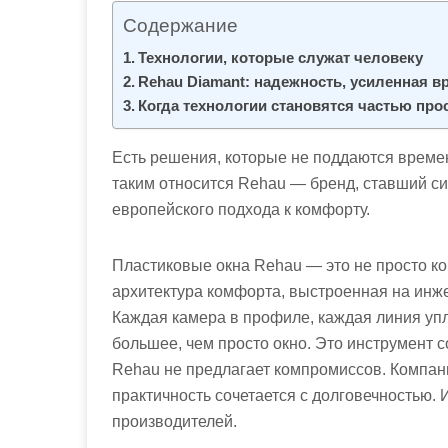
м
Содержание
о
Технологии, которые служат человеку
м
Rehau Diamant: надежность, усиленная в
у
Когда технологии становятся частью про
Есть решения, которые не поддаются времен
таким относится Rehau — бренд, ставший си
европейского подхода к комфорту.
Пластиковые окна Rehau — это не просто ко
архитектура комфорта, выстроенная на инже
Каждая камера в профиле, каждая линия уп
большее, чем просто окно. Это инструмент 
Rehau не предлагает компромиссов. Компани
практичность сочетается с долговечностью. И
производителей.