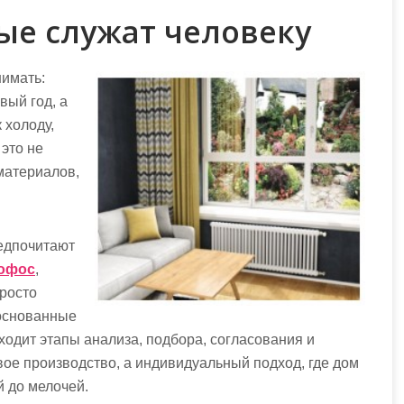
ые служат человеку
нимать:
вый год, а
 холоду,
 это не
 материалов,
редпочитают
офос
,
просто
 основанные
одит этапы анализа, подбора, согласования и
ое производство, а индивидуальный подход, где дом
й до мелочей.