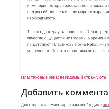
инженерия, которая работает не на показ, а
под российские реалии, где мороз и жара см
необходимость.
Те, кто однажды установил окна Rehau, ред
качество ощущается не глазами, а временем
присутствует. Пластиковые окна Rehau — это
уверенность. Тех, кто строит дом не на сезон
Н
Пластиковые окна: невидимый страж уюта
а
Добавить коммент
в
и
Для отправки комментария вам необходимо
ав