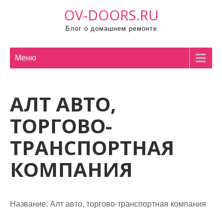
П
OV-DOORS.RU
р
Блог о домашнем ремонте
о
м
о
Меню
т
а
АЛТ АВТО,
т
ь
ТОРГОВО-
к
с
ТРАНСПОРТНАЯ
о
КОМПАНИЯ
д
е
р
ж
Название:
Алт авто, торгово-транспортная компания
и