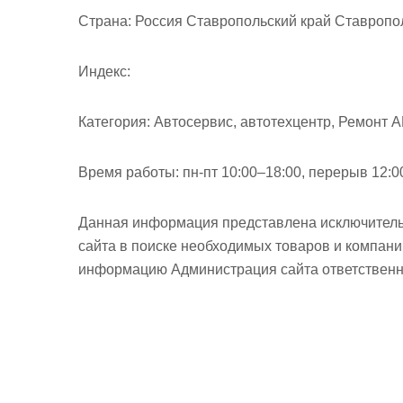
м
Страна:
Россия Ставропольский край Ставропол
о
м
Индекс:
у
Категория:
Автосервис, автотехцентр, Ремонт 
Время работы:
пн-пт 10:00–18:00, перерыв 12:0
Данная информация представлена исключитель
сайта в поиске необходимых товаров и компан
информацию Администрация сайта ответственно