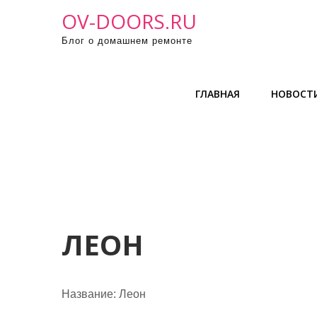
П
OV-DOORS.RU
р
Блог о домашнем ремонте
о
м
о
ГЛАВНАЯ
НОВОСТ
т
а
т
ь
к
с
о
д
ЛЕОН
е
р
ж
Название:
Леон
и