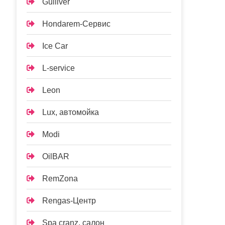
Gulliver
Hondarem-Сервис
Ice Car
L-service
Leon
Lux, автомойка
Modi
OilBAR
RemZona
Rengas-Центр
Spa cranz, салон