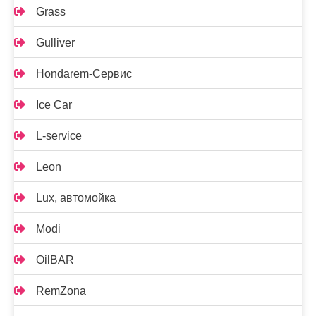
Grass
Gulliver
Hondarem-Сервис
Ice Car
L-service
Leon
Lux, автомойка
Modi
OilBAR
RemZona