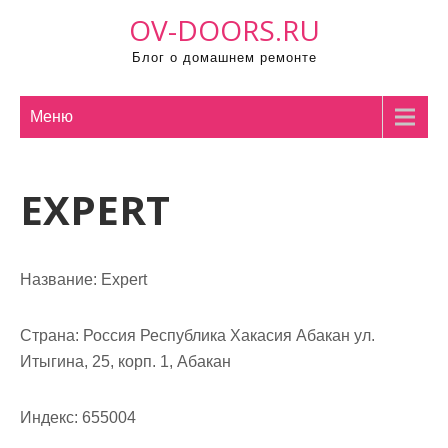
П
OV-DOORS.RU
р
Блог о домашнем ремонте
о
м
о
Меню
т
а
EXPERT
т
ь
к
с
Название:
Expert
о
д
Страна:
Россия Республика Хакасия Абакан ул.
е
Итыгина, 25, корп. 1, Абакан
р
ж
Индекс:
655004
и