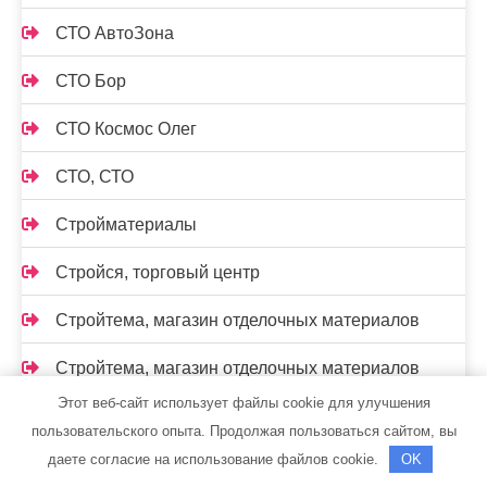
СТО АвтоЗона
СТО Бор
СТО Космос Олег
СТО, СТО
Стройматериалы
Стройся, торговый центр
Стройтема, магазин отделочных материалов
Стройтема, магазин отделочных материалов
Этот веб-сайт использует файлы cookie для улучшения
Таежный привал, мини-гостиница
пользовательского опыта. Продолжая пользоваться сайтом, вы
даете согласие на использование файлов cookie.
OK
Терминал-моторс, официальный дилер LADA