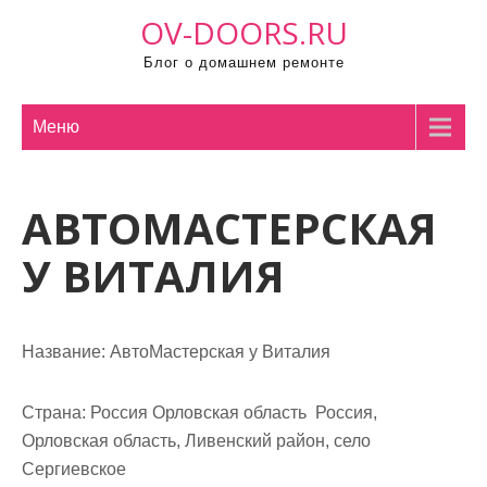
П
OV-DOORS.RU
р
Блог о домашнем ремонте
о
м
о
Меню
т
а
АВТОМАСТЕРСКАЯ
т
ь
У ВИТАЛИЯ
к
с
о
Название:
АвтоМастерская у Виталия
д
е
р
Страна:
Россия Орловская область Россия,
ж
Орловская область, Ливенский район, село
и
Сергиевское