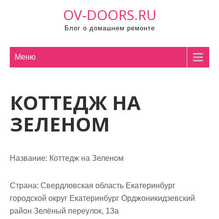
П
OV-DOORS.RU
р
Блог о домашнем ремонте
о
м
о
Меню
т
а
КОТТЕДЖ НА
т
ь
ЗЕЛЕНОМ
к
с
о
Название:
Коттедж на Зеленом
д
е
р
Страна:
Свердловская область Екатеринбург
ж
городской округ Екатеринбург Орджоникидзевский
и
район Зелёный переулок, 13а