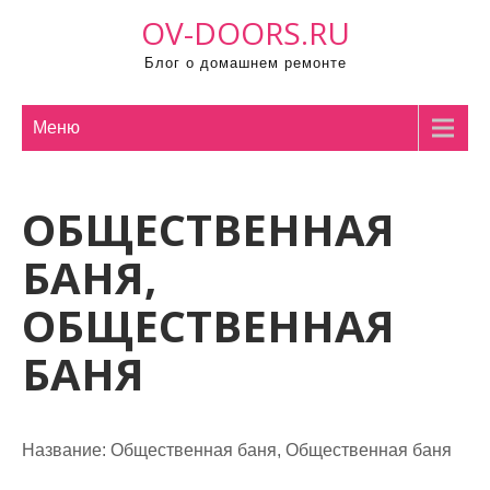
П
OV-DOORS.RU
р
Блог о домашнем ремонте
о
м
о
Меню
т
а
ОБЩЕСТВЕННАЯ
т
ь
БАНЯ,
к
с
ОБЩЕСТВЕННАЯ
о
БАНЯ
д
е
р
ж
Название:
Общественная баня, Общественная баня
и