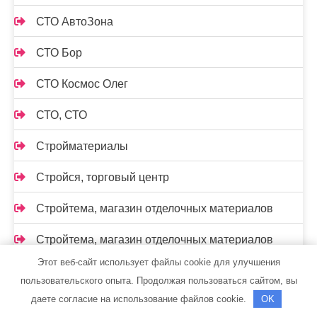
СТО АвтоЗона
СТО Бор
СТО Космос Олег
СТО, СТО
Стройматериалы
Стройся, торговый центр
Стройтема, магазин отделочных материалов
Стройтема, магазин отделочных материалов
Этот веб-сайт использует файлы cookie для улучшения
Таежный привал, мини-гостиница
пользовательского опыта. Продолжая пользоваться сайтом, вы
даете согласие на использование файлов cookie.
OK
Терминал-моторс, официальный дилер LADA