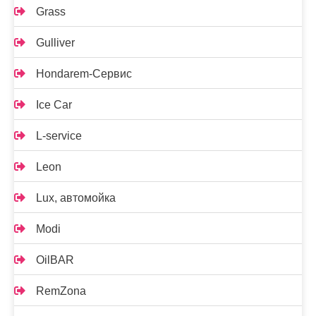
Grass
Gulliver
Hondarem-Сервис
Ice Car
L-service
Leon
Lux, автомойка
Modi
OilBAR
RemZona