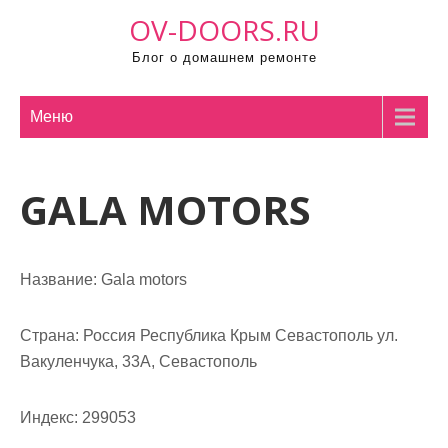
П
OV-DOORS.RU
р
Блог о домашнем ремонте
о
м
о
Меню
т
а
GALA MOTORS
т
ь
к
с
Название:
Gala motors
о
д
Страна:
Россия Республика Крым Севастополь ул.
е
Вакуленчука, 33А, Севастополь
р
ж
Индекс:
299053
и