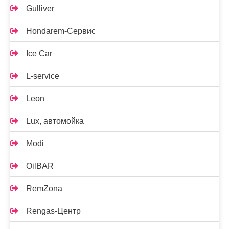
Gulliver
Hondarem-Сервис
Ice Car
L-service
Leon
Lux, автомойка
Modi
OilBAR
RemZona
Rengas-Центр