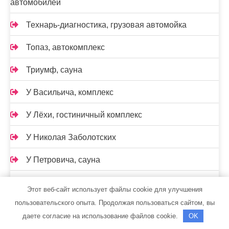
автомобилей
Технарь-диагностика, грузовая автомойка
Топаз, автокомплекс
Триумф, сауна
У Васильича, комплекс
У Лёхи, гостиничный комплекс
У Николая Заболотских
У Петровича, сауна
У Петровича, сауна
Этот веб-сайт использует файлы cookie для улучшения
пользовательского опыта. Продолжая пользоваться сайтом, вы
У Степаныча
даете согласие на использование файлов cookie.
OK
У Степаныча