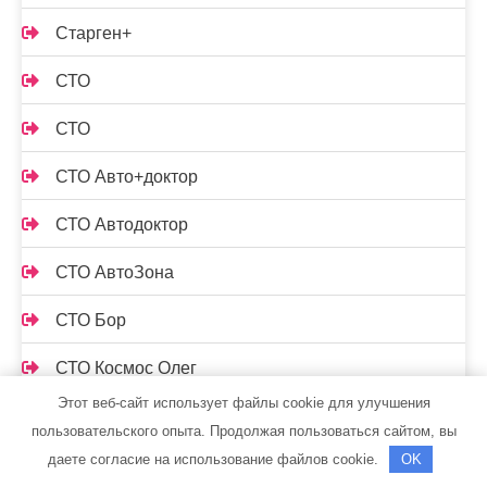
Старген+
СТО
СТО
СТО Авто+доктор
СТО Автодоктор
СТО АвтоЗона
СТО Бор
СТО Космос Олег
Этот веб-сайт использует файлы cookie для улучшения
СТО, СТО
пользовательского опыта. Продолжая пользоваться сайтом, вы
даете согласие на использование файлов cookie.
OK
Стройматериалы