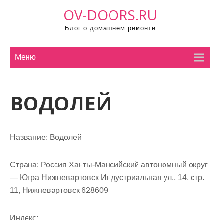
П
OV-DOORS.RU
р
Блог о домашнем ремонте
о
м
о
Меню
т
а
ВОДОЛЕЙ
т
ь
к
с
Название:
Водолей
о
д
Страна:
Россия Ханты-Мансийский автономный округ
е
— Югра Нижневартовск Индустриальная ул., 14, стр.
р
11, Нижневартовск 628609
ж
и
Индекс: