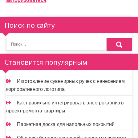
и
авторизоваться
.
я
п
Поиск по сайту
о
з
а
Становится популярным
п
и
Изготовление сувенирных ручек с нанесением
корпоративного логотипа
с
я
Как правильно интегрировать электрокарниз в
проект ремонта квартиры
м
Паркетная доска для напольных покрытий
Обшивка бетонных маршей деревом и другими