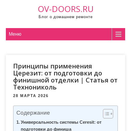
П
OV-DOORS.RU
р
Блог о домашнем ремонте
о
м
о
Меню
т
а
т
Принципы применения
ь
Церезит: от подготовки до
к
финишной отделки | Статья от
с
Технониколь
о
д
28 МАРТА 2026
е
р
Содержание
ж
Универсальность системы Ceresit: от
и
подготовки до финиша