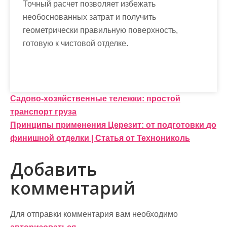
Точный расчет позволяет избежать
необоснованных затрат и получить
геометрически правильную поверхность,
готовую к чистовой отделке.
Н
Садово-хозяйственные тележки: простой
транспорт груза
а
Принципы применения Церезит: от подготовки до
в
финишной отделки | Статья от Технониколь
и
Добавить
г
комментарий
а
ц
Для отправки комментария вам необходимо