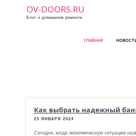
П
OV-DOORS.RU
р
Блог о домашнем ремонте
о
м
о
ГЛАВНАЯ
НОВОСТ
т
а
т
ь
к
с
о
д
е
Как выбрать надежный банк
р
25 ЯНВАРЯ 2024
ж
и
Сегодня, когда экономическую ситуацию назв