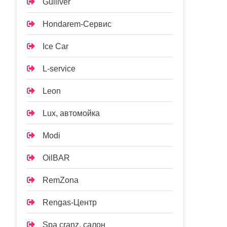
Gulliver
Hondarem-Сервис
Ice Car
L-service
Leon
Lux, автомойка
Modi
OilBAR
RemZona
Rengas-Центр
Spa cranz, салон