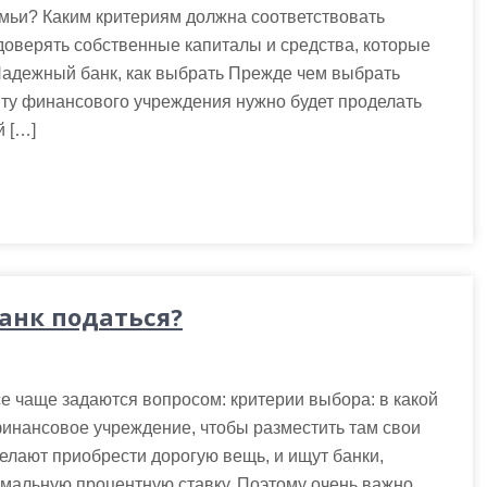
емьи? Каким критериям должна соответствовать
 доверять собственные капиталы и средства, которые
Надежный банк, как выбрать Прежде чем выбрать
нту финансового учреждения нужно будет проделать
й […]
анк податься?
е чаще задаются вопросом: критерии выбора: в какой
инансовое учреждение, чтобы разместить там свои
желают приобрести дорогую вещь, и ищут банки,
мальную процентную ставку. Поэтому очень важно