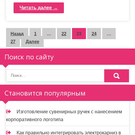
Читать далее →
П
Назад
1
…
22
23
24
…
27
Далее
а
г
Поиск по сайту
и
н
а
Становится популярным
ц
и
Изготовление сувенирных ручек с нанесением
корпоративного логотипа
я
Как правильно интегрировать электрокарниз в