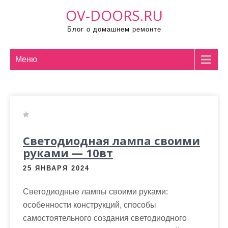
П
OV-DOORS.RU
р
Блог о домашнем ремонте
о
м
о
Меню
т
а
т
ь
к
Светодиодная лампа своими
с
руками — 10вт
о
д
25 ЯНВАРЯ 2024
е
р
Светодиодные лампы своими руками:
ж
особенности конструкций, способы
и
самостоятельного создания светодиодного