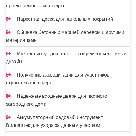
з
проект ремонта квартиры
а
п
Паркетная доска для напольных покрытий
и
Обшивка бетонных маршей деревом и другими
материалами
с
е
Микроплинтус для пола — современный стиль и
дизайн
й
Получение аккредитации для участников
строительной сферы
Надежные входные двери для частного
загородного дома
Аккумуляторный садовый инструмент
Виллартек для ухода за дачным участком