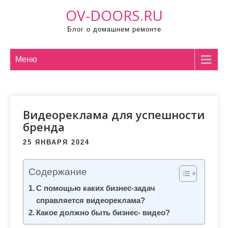
П
OV-DOORS.RU
р
Блог о домашнем ремонте
о
м
о
Меню
т
а
т
Видеореклама для успешности
ь
бренда
к
с
25 ЯНВАРЯ 2024
о
д
Содержание
е
С помощью каких бизнес-задач
р
справляется видеореклама?
ж
Какое должно быть бизнес- видео?
и