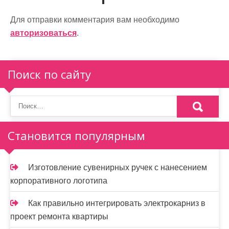
г
а
Для отправки комментария вам необходимо
авторизоваться
.
ц
и
Поиск по сайту
я
п
о
Становится популярным
з
а
Изготовление сувенирных ручек с нанесением
п
корпоративного логотипа
и
Как правильно интегрировать электрокарниз в
с
проект ремонта квартиры