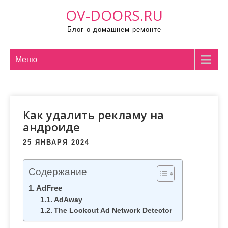
П
OV-DOORS.RU
р
Блог о домашнем ремонте
о
м
о
Меню
т
а
т
Как удалить рекламу на
ь
андроиде
к
с
25 ЯНВАРЯ 2024
о
д
Содержание
е
AdFree
р
AdAway
ж
The Lookout Ad Network Detector
и